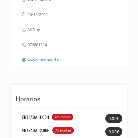
26/11/2022
All Day
976881314
www.calatayud.es
Horarios
ENTRADA 11:00H
All Booked
0.00€
ENTRADA 12:00H
All Booked
0.00€